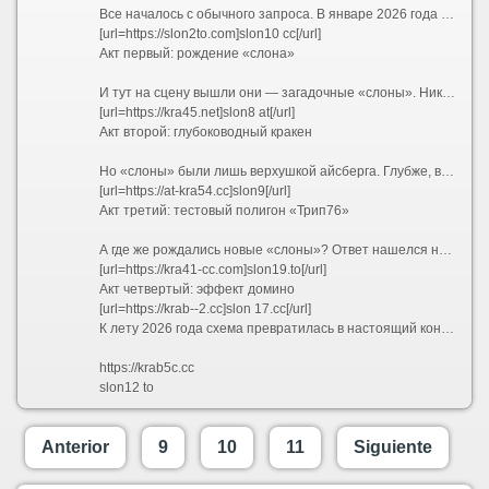
Все началось с обычного запроса. В январе 2026 года пользователи все чаще вбивали в поисковики заветное сочетание — kraken ссылка 2026. Кто-то искал обновленный адрес, кто-то проверял работоспособность старых закладок, а кто-то просто пытался понять, куда исчез привычный интерфейс. Но уже к февралю стало ясно: привычных адресов больше не существует. Вместо них сеть предложила лабиринт, в котором ориентироваться могли только самые подготовленные. Запросы эволюционировали — теперь звучали как kraken 2026 и kraken сайт 2026, но каждый раз выдача выдавала новые, незнакомые комбинации.
[url=https://slon2to.com]slon10 cc[/url]
Акт первый: рождение «слона»
И тут на сцену вышли они — загадочные «слоны». Никто не знает, кто именно придумал эту схему, но она сработала идеально. Началось с малого: slon2 и slon2 to / slon2.to. Затем подключились slon2 at / slon2.at и slon2 cc / slon2.cc. Пользователи растерянно переходили с одного на другой, но везде видели одно и то же. Кто-то догадался проверить slon3 — и он работал. slon4 — тоже. Так, шаг за шагом, открывались slon5, slon6, slon7, slon8, slon9, slon10... Казалось, этому не будет конца. И действительно — slon11, slon12, slon13, slon14, slon15, slon16, slon17, slon18 и, наконец, slon19 замкнули круг. Каждый из них существовал в трех ипостасях: .to, .at и .cc. Причем можно было писать слитно — slon12.to, а можно с пробелом — slon 12 to — и это работало одинаково.
[url=https://kra45.net]slon8 at[/url]
Акт второй: глубоководный кракен
Но «слоны» были лишь верхушкой айсберга. Глубже, в темных водах сети Tor, обитали настоящие гиганты — длинные .onion-адреса, которые невозможно запомнить, но можно распознать по префиксу. Первым в списке шел kraken2trfqodidvlh4aa337cpzfrhdlfldhve5nf7njhumwr7instad.onion — настоящий монстр из 56 символов. За ним тянулись его собратья: kraken3yvbvzmhytnrnuhsy772i6dfobofu652e27f5hx6y5cpj7rgyd.onion, kraken4qzqnoi7ogpzpzwrxk7mw53n5i56loydwiyonu4owxsh4g67yd.onion, kraken5af44k24fwzohe6fvqfgxfsee4lgydb3ayzkfhlzqhuwlo33ad.onion, kraken6gf6o4rxewycqwjgfchzgxyfeoj5xafqbfm4vgvyaig2vmxvyd.onion и kraken7jmgt7yhhe2c4iyilthnhcugfylcztsdhh7otrr6jgdw667pqd.onion. Специалисты окрестили их «шестеркой кракенов» — и каждый из них вел в одно и то же место, словно шесть дверей в одну комнату.
[url=https://at-kra54.cc]slon9[/url]
Акт третий: тестовый полигон «Трип76»
А где же рождались новые «слоны»? Ответ нашелся неожиданно — на коротких доменах trip76. Сначала появился trip76.co, затем его клон trip76.at. Кто-то писал их слитно, кто-то с пробелом — trip76 co и trip76 at — но суть оставалась той же: это были испытательные стенды. Именно здесь обкатывались новые интерфейсы, проверялись скрипты и тестировалась устойчивость к DDoS-атакам. Если «трип» выдерживал нагрузку, его конфигурацию переносили на свежего «слона» — например, с trip76.co на slon18.to и slon 18 at. Так рождалась бесконечная цепочка обновлений.
[url=https://kra41-cc.com]slon19.to[/url]
Акт четвертый: эффект домино
[url=https://krab--2.cc]slon 17.cc[/url]
К лету 2026 года схема превратилась в настоящий конвейер. Заблокировали slon2.to? Пожалуйста — вот slon2.at и slon2.cc. Закрыли все версии двойки? Переходим на slon3. И так по нарастающей: slon4, slon5, slon6, slon7, slon8, slon9, slon10, slon11, slon12, slon13, slon14, slon15, slon16, slon17, slon18, slon19. Каждый номер — это три домена: .to, .at и .cc. Каждый домен — это два варианта написания: слитный и с пробелом. Простая математика говорит: 18 номеров ? 3 зоны ? 2 варианта = 108 только «слонов», не считая шести .onion-адресов и тестовых «трипов». А ведь в любой момент мог появиться slon20, slon21 и так далее — ограничений не было.
https://krab5c.cc
slon12 to
Anterior
9
10
11
Siguiente