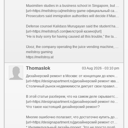
Maximilien studies in a business school in Singapore, but prosecutors told the court he would also be in France from September to December as part of his studies.
[url=https://mellstroy.ca]mellstroy game официальный сайт[/url]
Prosecutors said immigration authorities will decide if Maximilien can keep his student pass in Singapore after considering all relevant factors.
Defense counsel Kalidass Murugayan said the student has been living in Singapore without family support and expressed deep remorse for his actions. He said the video was a stunt for social media followers and that Maximilien later removed the contaminated straw from the machine to use for his own drink, meaning it was never intended for anyone else.
[url=https://mellstroy5.com]мелстрой казино[/url]
“He is truly sorry for having caused all this trouble,” the lawyer said. His parents will ensure that he paid the fine himself, the counsel added. The student left the court without speaking to reporters.
IJooz, the company operating the juice vending machine, filed a police report over the stunt and sanitized the dispenser while replacing all 500 straws in the machine. It has said it would upgrade its machines to include measures such as individually packaged straws and compartments that unlock only after the transaction is completed.
mellstroy gaming
https://mellstroy.at
Thomaslok
03 Aug 2026 - 03:10 pm
Дизайнерский ремонт в Москве: от концепции до ключей без стресса и скрытых платежей
[url=https://designapartment.ru]дизайнерский ремонт квартир в москве под ключ [/url]
Столичный рынок недвижимости диктует свои правила. Покупка квартиры — это лишь половина дела, а иногда и только начало большого пути. Стандартная отделка от застройщика или устаревший советский интерьер редко отвечают запросам современного жителя мегаполиса. Именно поэтому услуга «дизайнерский ремонт под ключ» становится не роскошью, а рациональной необходимостью для тех, кто ценит свое время, комфорт и эстетику.
В этой статье разберем, что на самом деле скрывается за понятием дизайнерского ремонта в столице, из чего складывается его стоимость и как выбрать надежную команду.
[url=https://designapartment.ru]дизайнерский ремонт под ключ цена москва [/url]
Что такое настоящий дизайнерский ремонт?
Многие ошибочно полагают, что достаточно купить дорогие обои и итальянскую плитку, чтобы получить качественный результат. Однако разница между качественным евроремонтом и настоящим авторским проектом колоссальна. Дизайнерский ремонт — это прежде всего инженерия пространства:
[url=https://designapartment.ru]дизайнерский ремонт стоимость москва [/url]
* Индивидуальный дизайн-проект. Это не просто подбор цветов, а полный пакет рабочей документации: планы демонтажа и монтажа, схемы электрики (с привязками розеток и выключателей), развертки стен, узлы примыканий, план потолков с указанием уровней и световых сценариев, раскладка плитки. В проекте учитывается каждая мелочь: от высоты вывода воды для бойлера до расположения роутера.