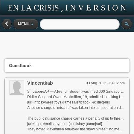
EN LA CRISIS , I N V E R S I O N
MENU
Guestbook
Vincentkab
03 Aug 2026 - 04:02 pm
SingaporeAP — A French student was fined 600 Singapore dollars ($465) after pleading guilty Thursday to a public nuisance charge in Singapore for filming himself licking a straw from an orange juice vending machine and putting it back in what lawyers described as a social media stunt.
Didier Gaspard Owen Maximilien, 19, admitted to licking the straw and returning it to the vending machine while recording the act for his online followers. It happened at a shopping mall in March and he was charged in April after his video spread rapidly.
[url=https://mellstroys.games]мелстрой казино[/url]
Another charge of mischief was taken into consideration during sentencing. The court imposed the fine and did not order any community-based sentence after considering mitigating factors.
The public nuisance charge carries a penalty of up to three months in prison. Prosecutors sought only the maximum fine of 2,000 Singapore dollars ($1,551), saying the staged act was intended for social media and risked undermining confidence in the hygiene of a commonly used vending machine.
[url=https://mellstroya.com]mellstroy game[/url]
They noted Maximilien retrieved the straw himself, no member of the public used it, there was no evidence of harm, he was young and pleaded guilty at the earliest opportunity.