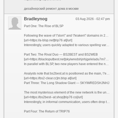
дизайнерский ремонт дома в москве
Bradleynog
03 Aug 2026 - 02:47 pm
Part One: The Rise of BLSP
Following the wave of \"slon\" and \"kraken\" domains in 2026, a new structure emerged on the network stage, unified under the blsp prefix. Its base address became blsp.at — a short, memorable domain in the Austrian .at zone. However, as with previous generations of mirrors, the developers anticipated mobile users by creating a dedicated subdomain: m.blsp.at — a separate address optimized for smartphones and smaller screens. Technical analysis reveals that m.blsp.at has its own architecture, fine-tuned for mobile protocols, making it an independent link in the overall chain.
[url=https://a-blsp.net]trip76 at[/url]
Interestingly, users quickly adapted to various spelling variations. Alongside the classic blsp.at, search queries increasingly feature spaced versions — blsp at, m.blsp at, and even m blsp at. This creates a multiplier effect, giving the illusion of multiple resources, although technically all these addresses lead to a single infrastructure.
Part Two: The Rival Duo — BS2BEST and BS2WEB
[url=https://blacksputbest.net]skyiwredshjnhjgeleladu7m7mgpuxgsnfxzhncwtvmhr7l5bniutayd onion[/url]
In parallel with BLSP, two new players have entered the network: bs2best.at and bs2web.at. Their names clearly hint at their positioning — \"best\" and \"web version.\" Both domains are based in the same .at zone, indicating a centralization of the Austrian segment as the primary platform for deploying next-generation mirrors.
Analysts note that bs2best.at is positioned as the main, \"elite\" gateway, while bs2web.at serves as a universal entry point for the mass user. As with BLSP, there are spelling variations — bs2best at and bs2web at with spaces — which are used in verbal recommendations and informal discussions. This adds an extra layer of protection: even if one variant is blocked, the alternative remains operational.
[url=https://bs2-clear.cc]m.blsp at[/url]
Part Three: The Long Shadow Giant — SKYIWREDSHJNHJ
The most mysterious element of the new network is the unusually long .onion address — skyiwredshjnhjgeleladu7m7mgpuxgsnfxzhncwtvmhr7l5bniutayd.onion. This 58-character behemoth has become a real challenge for system administrators and security experts. Unlike the short .at domains, this address exists exclusively on the Tor network and has no \"light\" version for regular browsers.
[url=https://bs2best--at.shop]trip76 co[/url]
Interestingly, in informal communication, users often drop the .onion and simply write skyiwredshjnhjgeleladu7m7mgpuxgsnfxzhncwtvmhr7l5bniutayd onion with a space. This suggests that the address has already become recognizable, despite its complexity. Technical experts speculate that this .onion serves as a backup channel in case all .at domains are simultaneously blocked.
Part Four: The Return of TRIP76