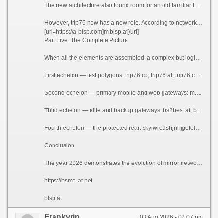
The new architecture also found room for an old familiar face — trip76. This domain, already established as a testing ground in previous waves, continues to operate in two variants: trip76.co and trip76.at. As before, users actively use spaced versions — trip76 co and trip76 at.
However, trip76 now has a new role. According to network monitoring data, this domain has become the bridge between the BLSP structure and the BS2 family. For example, technical logs show that updates tested on trip76.co are then transferred to blsp.at, and from there to bs2best.at and bs2web.at. This has made trip76 a kind of \"incubator\" for the entire ecosystem.
[url=https://a-blsp.com]m.blsp.at[/url]
Part Five: The Complete Picture
When all the elements are assembled, a complex but logical system emerges:
First echelon — test polygons: trip76.co, trip76.at, trip76 co, trip76 at. This is where new configurations are born.
Second echelon — primary mobile and web gateways: m.blsp.at, blsp.at, blsp at, m.blsp at, m blsp at. These are the daily working addresses for the majority of users.
Third echelon — elite and backup gateways: bs2best.at, bs2web.at, bs2best at, bs2web at. These are used in case of overload or blocking of the second echelon.
Fourth echelon — the protected rear: skyiwredshjnhjgeleladu7m7mgpuxgsnfxzhncwtvmhr7l5bniutayd.onion and its spaced version skyiwredshjnhjgeleladu7m7mgpuxgsnfxzhncwtvmhr7l5bniutayd onion. This is the last line of defense, operating even when all regular domains are completely offline.
Conclusion
The year 2026 demonstrates the evolution of mirror networks from simple numbered series (as with the \"slon\" domains) to complex multi-layered architectures with clearly defined functional divisions. blsp.at, bs2best.at, bs2web.at, and the enigmatic skyiwredshjnhj...onion are no longer just links — they are a fully-fledged ecosystem where each element performs a strictly defined role. However, experts warn: the more complex the system, the more vulnerable its users. Fraudsters can easily copy this architecture, creating fake blsp.at clones, phishing bs2best.at look-alikes, and malicious replicas of the long .onion address. The only reliable defense in 2026 remains the same as always: vigilance, caution, and the simple refusal to trust any address from these growing lists.
https://bsme-at.net
blsp.at
Frankyrip
03 Aug 2026 - 02:07 pm