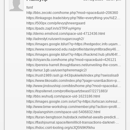
fsmf
http://bbs.zecoki.com/home.php?mod=space&uid=206360
https://linkagogo.trade/story.php?title=everything-you%E2%80%99ll-need-to-know-regarding-wellness#discuss
https://500px.com/p/levysjhneergaard
https://pads.zapf.in/s/3TRFuyHgmy
http://demo.emshost.com/space-uid-4712436.html
http://adrestyt.ru/user/cougarcough2/
https://images.google.td/url?q=https://hedgedoc.info.uqam.ca/s/XQyLZFTNt
https://www.rosewood.edu.na/profile/stanleymfibradley46979/profile
https://images.google.td/url?q=https://hackmd.hub.yt/s/I64fshi8Q
http://chiyancfa.com/home.php?mod=space&uid=426121
https://pereira-harrell.thoughtlanes.net/unveiling-the-cosmos-all-about-exploring-space
http://amur.1gb.ua/user/spheremagic2/
https://rush1989.rash.jp:443/pukiwiki/index.php?swisslisa9
https://www.tikosatis.com/index.php?page=user&action=pub_profile&id=803724
http://www.jindoushiqi.com/bbs/home.php?mod=space&uid=406080
https://topsitenet.com/profile/quartzbeast7/2271883/
http://bbs.wuhudj.com/space-uid-1623186.html
https://images.google.com.sv/url?q=https://urlscan.io/result/019fbe3c-5c5b-73ad-9f9e-65bafde99045/
http://www.bmw-workshop.com/member.php?action=profile&uid=81341
http://palangshim.com/space-uid-5406832.html
https://turan-bengtsson.hubstack.net/what-awaits-predictions-for-darknet-markets-in-twenty-twenty-six
https://flashjournal.space/item/illicit-transactions-darknet-marketplace-advancements-for-the-upcoming-year-2026
https://hdoc.csirt-tooling.org/s/JQ5N9KRkhu