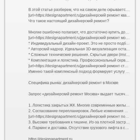
В этой статье разберем, что на самом деле скрывается за понятием дизайнерского ремонта в столице, из чего складывается его стоимость и как выбрать надежную команду.
[url=https://designapartment.ru]дизайнерский ремонт квартир под ключ москва [/url]
Что такое настоящий дизайнерский ремонт?
Многие ошибочно полагают, что достаточно купить дорогие обои и итальянскую плитку, чтобы получить качественный результат. Однако разница между качественным евроремонтом и настоящим авторским проектом колоссальна. Дизайнерский ремонт — это прежде всего инженерия пространства:
[url=https://designapartment.ru]дизайнерский ремонт москва [/url]
* Индивидуальный дизайн-проект. Это не просто подбор цветов, а полный пакет рабочей документации: планы демонтажа и монтажа, схемы электрики (с привязками розеток и выключателей), развертки стен, узлы примыканий, план потолков с указанием уровней и световых сценариев, раскладка плитки. В проекте учитывается каждая мелочь: от высоты вывода воды для бойлера до расположения роутера.
* Авторский надзор. Идеальная 3D-визуализация останется картинкой, если прораб решит упростить узел или сместить перегородку на 10 сантиметров. Авторский надзор гарантирует полное соответствие реализации задумке дизайнера.
* Сложные технические решения. Скрытые двери (invisible) со скрытыми петлями, магнитными замками и фугой в цвет стен; многоуровневое освещение с проходными переключателями; системы умного дома; шумоизоляция премиального уровня; приточно-вытяжная вентиляция и кондиционирование, трассы которого спрятаны за потолком без потери высоты помещения.
* Комплектация и логистика. Профессиональный сервис включает закупку черновых и чистовых материалов, их доставку, подъем на этаж и приемку партий. Заказчику не нужно искать, где купить редкий керамогранит или договариваться о возврате бракованной партии паркета.
[url=https://designapartment.ru]дизайнерский ремонт стоимость [/url]
Именно такой комплексный подход формирует услугу «дизайнерский ремонт под ключ». Клиент передает ключи от бетонной коробки (или жилья со старой отделкой) и получает обратно готовую квартиру, полностью укомплектованную техникой, светом, текстилем и даже базовым набором посуды. Все согласования проходят через одного менеджера проекта.
Специфика рынка: дизайнерский ремонт в Москве
Запрос «дизайнерский ремонт Москва» выдает тысячи предложений, но столичный регион имеет свою специфику, которую нельзя игнорировать при планировании бюджета и сроков:
1. Логистика закрытых ЖК. Многие современные жилые комплексы бизнес- и премиум-класса имеют строгие регламенты проведения работ: пропускная система, жесткие временные окна для разгрузки стройматериалов (например, с 10:00 до 18:00 по будням), обязательное страхование гражданской ответственности перед соседями.
2. Согласование перепланировок. Любые изменения мокрых зон, проемов в несущих стенах или объединение лоджии требуют официального узаконивания. Компании, специализирующиеся на дизайнерском ремонте в Москве, обычно берут этот бюрократический процесс на себя, взаимодействуя с БТИ и жилищной инспекцией.
[url=https://designapartment.ru]дизайнерский ремонт под ключ в москве [/url]
3. Высокие требования к тишине. Из-за плотной застройки управляющие компании жестко штрафуют бригады за работу перфоратором вне разрешенных часов. Это увеличивает общий срок ремонта, так как чистая смена инструмента требует дополнительного времени.
4. Паркинг и доставка. Отсутствие грузового лифта в старом фонде или платный въезд фур во двор могут добавить существенную сумму к транспортным расходам.
https://designapartment.ru