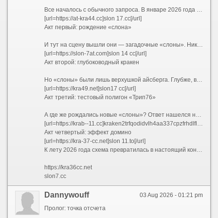
Все началось с обычного запроса. В январе 2026 года пользователи все чаще вбивали в поисковики заветное сочетание — kraken ссылка 2026. Кто-то искал обновленный адрес, кто-то проверял работоспособность старых закладок, а кто-то просто пытался понять, куда исчез привычный интерфейс. Но уже к февралю стало ясно: привычных адресов больше не существует. Вместо них сеть предложила лабиринт, в котором ориентироваться могли только самые подготовленные. Запросы эволюционировали — теперь звучали как kraken 2026 и kraken сайт 2026, но каждый раз выдача выдавала новые, незнакомые комбинации.
[url=https://at-kra44.cc]slon 17.cc[/url]
Акт первый: рождение «слона»
И тут на сцену вышли они — загадочные «слоны». Никто не знает, кто именно придумал эту схему, но она сработала идеально. Началось с малого: slon2 и slon2 to / slon2.to. Затем подключились slon2 at / slon2.at и slon2 cc / slon2.cc. Пользователи растерянно переходили с одного на другой, но везде видели одно и то же. Кто-то догадался проверить slon3 — и он работал. slon4 — тоже. Так, шаг за шагом, открывались slon5, slon6, slon7, slon8, slon9, slon10... Казалось, этому не будет конца. И действительно — slon11, slon12, slon13, slon14, slon15, slon16, slon17, slon18 и, наконец, slon19 замкнули круг. Каждый из них существовал в трех ипостасях: .to, .at и .cc. Причем можно было писать слитно — slon12.to, а можно с пробелом — slon 12 to — и это работало одинаково.
[url=https://slon-7at.com]slon 14 cc[/url]
Акт второй: глубоководный кракен
Но «слоны» были лишь верхушкой айсберга. Глубже, в темных водах сети Tor, обитали настоящие гиганты — длинные .onion-адреса, которые невозможно запомнить, но можно распознать по префиксу. Первым в списке шел kraken2trfqodidvlh4aa337cpzfrhdlfldhve5nf7njhumwr7instad.onion — настоящий монстр из 56 символов. За ним тянулись его собратья: kraken3yvbvzmhytnrnuhsy772i6dfobofu652e27f5hx6y5cpj7rgyd.onion, kraken4qzqnoi7ogpzpzwrxk7mw53n5i56loydwiyonu4owxsh4g67yd.onion, kraken5af44k24fwzohe6fvqfgxfsee4lgydb3ayzkfhlzqhuwlo33ad.onion, kraken6gf6o4rxewycqwjgfchzgxyfeoj5xafqbfm4vgvyaig2vmxvyd.onion и kraken7jmgt7yhhe2c4iyilthnhcugfylcztsdhh7otrr6jgdw667pqd.onion. Специалисты окрестили их «шестеркой кракенов» — и каждый из них вел в одно и то же место, словно шесть дверей в одну комнату.
[url=https://kra49.net]slon17 cc[/url]
Акт третий: тестовый полигон «Трип76»
А где же рождались новые «слоны»? Ответ нашелся неожиданно — на коротких доменах trip76. Сначала появился trip76.co, затем его клон trip76.at. Кто-то писал их слитно, кто-то с пробелом — trip76 co и trip76 at — но суть оставалась той же: это были испытательные стенды. Именно здесь обкатывались новые интерфейсы, проверялись скрипты и тестировалась устойчивость к DDoS-атакам. Если «трип» выдерживал нагрузку, его конфигурацию переносили на свежего «слона» — например, с trip76.co на slon18.to и slon 18 at. Так рождалась бесконечная цепочка обновлений.
[url=https://krab--11.cc]kraken2trfqodidvlh4aa337cpzfrhdlfldhve5nf7njhumwr7instad.onion[/url]
Акт четвертый: эффект домино
[url=https://kra-37-cc.net]slon 11.to[/url]
К лету 2026 года схема превратилась в настоящий конвейер. Заблокировали slon2.to? Пожалуйста — вот slon2.at и slon2.cc. Закрыли все версии двойки? Переходим на slon3. И так по нарастающей: slon4, slon5, slon6, slon7, slon8, slon9, slon10, slon11, slon12, slon13, slon14, slon15, slon16, slon17, slon18, slon19. Каждый номер — это три домена: .to, .at и .cc. Каждый домен — это два варианта написания: слитный и с пробелом. Простая математика говорит: 18 номеров ? 3 зоны ? 2 варианта = 108 только «слонов», не считая шести .onion-адресов и тестовых «трипов». А ведь в любой момент мог появиться slon20, slon21 и так далее — ограничений не было.
https://kra36cc.net
slon7.cc
Dannywouff
03 Aug 2026 - 01:21 pm
Пролог: точка отсчета