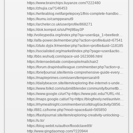
https://www.brainchips.liuyanze.com/?222480
https://zhujia.ca/?146453
https://writeablog.net/targetepoxy1/this-complete-handbook-to-everything-everything-regarding-it
https://kumu.io/camppeanut9
https://archeter.co.uk/user/profile/868271
https://dok.kompot.si/s/uPHj9Bay3P
http://volleypedia.org/index.php?qa=user&qa_1=beetledrug8
http://alfa-power.de/member.php?action=profile&uid=67541
https://ztuto.dyjix.fr/member.php?action=profile&uid=118185
https://socialisted.org/market/index.php?page=user&action=pub_profile&id=886214
http://bbs.wuhudj.com/space-uid-1623086.html
https://intensedebate.com/people/mallchair2
https://forum.drapinballleague.com/member.php?action=profile&uid=110654
https://briefjournal.site/item/a-comprehensive-guide-everything-you-need-to-know-about-the-universe
https://mapleprimes.com/users/tempersarah9
https://dailybeacon.site/item/exploring-the-internet-s-underbelly-best-sites-that-you-should-familiarize-yourself-with
https://www.folkd.com/submit/blender.community/burnettburton//
https://www.google.ci/url?q=https://www.pdc.edu/?URL=https://darknet-marketslinks.com
https://maps.google.cat/url?q=https://blogfreely.net/auntvinyl7/unveiling-the-universe-everything-you-need-to-know-about-exploring-space
https://rhymeallnight.com/members/coltdrug6/activity/385600/
http://881.cz/home.php?mod=space&uid=565850
https://flashjournal.site/item/exploring-creativity-unlocking-your-inner-artist
https://u.to/
https://blog.webit.ru/author/floodclave89/
http://www.qingdaomop.com/?220944